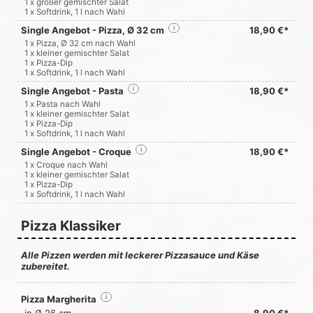
1 x großer gemischter Salat
1 x Softdrink, 1 l nach Wahl
Single Angebot - Pizza, Ø 32 cm
i
18,90 €*
1 x Pizza, Ø 32 cm nach Wahl
1 x kleiner gemischter Salat
1 x Pizza-Dip
1 x Softdrink, 1 l nach Wahl
Single Angebot - Pasta
i
18,90 €*
1 x Pasta nach Wahl
1 x kleiner gemischter Salat
1 x Pizza-Dip
1 x Softdrink, 1 l nach Wahl
Single Angebot - Croque
i
18,90 €*
1 x Croque nach Wahl
1 x kleiner gemischter Salat
1 x Pizza-Dip
1 x Softdrink, 1 l nach Wahl
Pizza Klassiker
Alle Pizzen werden mit leckerer Pizzasauce und Käse
zubereitet.
Pizza Margherita
i