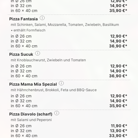
in Ø 26 cm
12,90 €*
in Ø 32 cm
14,90 €*
in 60 x 40 cm
35,90 €*
Pizza Fantasia
i
mit Schinken, Salami, Mozzarella, Tomaten, Zwiebeln, Basilikum
• enthällt Formfleisch
in Ø 26 cm
12,90 €*
in Ø 32 cm
14,90 €*
in 60 x 40 cm
36,90 €*
Pizza Sucuk
i
mit Knoblauchwurst, Zwiebeln und Tomaten
in Ø 26 cm
12,90 €*
in Ø 32 cm
14,90 €*
in 60 x 40 cm
36,90 €*
Pizza Mama Mia Spezial
i
mit Hähnchenbrust, Brokkoli, Feta und BBQ-Sauce
in Ø 26 cm
12,90 €*
in Ø 32 cm
14,90 €*
in 60 x 40 cm
35,90 €*
Pizza Diavolo (scharf)
i
mit Salami und Peperoni
in Ø 26 cm
11,90 €*
in Ø 32 cm
13,90 €*
in 60 x 40 cm
33,90 €*