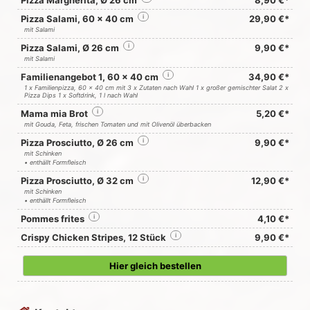
Pizza Margherita, Ø 26 cm
8,90 €*
Pizza Salami, 60 x 40 cm
i
29,90 €*
mit Salami
Pizza Salami, Ø 26 cm
i
9,90 €*
mit Salami
Familienangebot 1, 60 x 40 cm
i
34,90 €*
1 x Familienpizza, 60 x 40 cm mit 3 x Zutaten nach Wahl 1 x großer gemischter Salat 2 x
Pizza Dips 1 x Softdrink, 1 l nach Wahl
Mama mia Brot
i
5,20 €*
mit Gouda, Feta, frischen Tomaten und mit Olivenöl überbacken
Pizza Prosciutto, Ø 26 cm
i
9,90 €*
mit Schinken
• enthällt Formfleisch
Pizza Prosciutto, Ø 32 cm
i
12,90 €*
mit Schinken
• enthällt Formfleisch
Pommes frites
i
4,10 €*
Crispy Chicken Stripes, 12 Stück
i
9,90 €*
Hier gleich bestellen