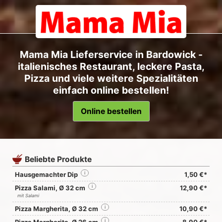
Mama Mia Lieferservice in Bardowick -
italienisches Restaurant, leckere Pasta,
Pizza und viele weitere Spezialitäten
einfach online bestellen!
Online bestellen
Beliebte Produkte
Hausgemachter Dip
i
1,50 €*
Pizza Salami, Ø 32 cm
i
12,90 €*
mit Salami
Pizza Margherita, Ø 32 cm
i
10,90 €*
i