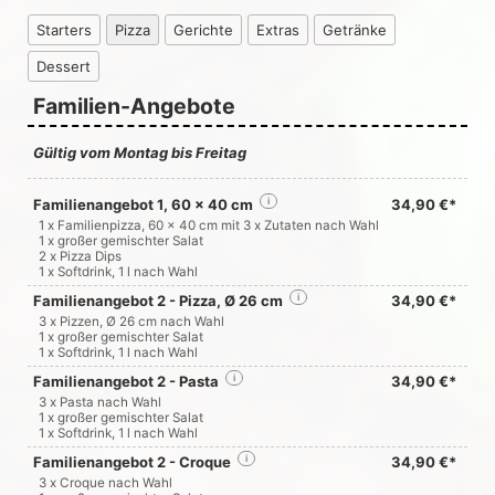
Starters
Pizza
Gerichte
Extras
Getränke
Dessert
Familien-Angebote
Gültig vom Montag bis Freitag
Familienangebot 1, 60 x 40 cm
i
34,90 €*
1 x Familienpizza, 60 x 40 cm mit 3 x Zutaten nach Wahl
1 x großer gemischter Salat
2 x Pizza Dips
1 x Softdrink, 1 l nach Wahl
Familienangebot 2 - Pizza, Ø 26 cm
i
34,90 €*
3 x Pizzen, Ø 26 cm nach Wahl
1 x großer gemischter Salat
1 x Softdrink, 1 l nach Wahl
Familienangebot 2 - Pasta
i
34,90 €*
3 x Pasta nach Wahl
1 x großer gemischter Salat
1 x Softdrink, 1 l nach Wahl
Familienangebot 2 - Croque
i
34,90 €*
3 x Croque nach Wahl