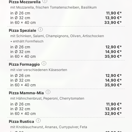
Pizza Mozzarella
i
mit Mozzarella, frischen Tomatenscheiben, Basilikum
in Ø 26 cm
11,90 €*
in Ø 32 cm
13,90 €*
in 60 x 40 cm
33,90 €*
Pizza Speziale
i
mit Schinken, Salami, Champignons, Oliven, Artischocken
• enthällt Formfleisch
in Ø 26 cm
12,90 €*
in Ø 32 cm
14,90 €*
in 60 x 40 cm
35,90 €*
Pizza Formaggio
i
mit vier verschiedenen Käsesorten
in Ø 26 cm
12,90 €*
in Ø 32 cm
14,90 €*
in 60 x 40 cm
35,90 €*
Pizza Mamma-Mia
i
mit Hähnchenbrust, Peperoni, Cherrytomaten
in Ø 26 cm
11,90 €*
in Ø 32 cm
13,90 €*
in 60 x 40 cm
32,90 €*
Pizza Rustica
i
mit Knoblauchwurst, Ananas, Currypulver, Feta