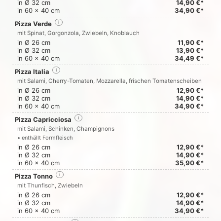
in Ø 32 cm
14,90 €*
in 60 x 40 cm
34,90 €*
Pizza Verde
i
mit Spinat, Gorgonzola, Zwiebeln, Knoblauch
in Ø 26 cm
11,90 €*
in Ø 32 cm
13,90 €*
in 60 x 40 cm
34,49 €*
Pizza Italia
i
mit Salami, Cherry-Tomaten, Mozzarella, frischen Tomatenscheiben
in Ø 26 cm
12,90 €*
in Ø 32 cm
14,90 €*
in 60 x 40 cm
34,90 €*
Pizza Capricciosa
i
mit Salami, Schinken, Champignons
• enthällt Formfleisch
in Ø 26 cm
12,90 €*
in Ø 32 cm
14,90 €*
in 60 x 40 cm
35,90 €*
Pizza Tonno
i
mit Thunfisch, Zwiebeln
in Ø 26 cm
12,90 €*
in Ø 32 cm
14,90 €*
in 60 x 40 cm
34,90 €*