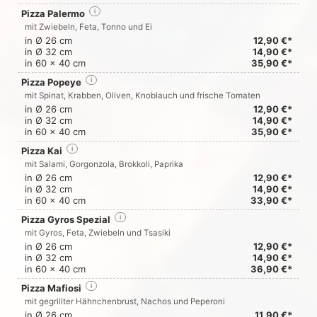
Pizza Palermo
i
mit Zwiebeln, Feta, Tonno und Ei
in Ø 26 cm
12,90 €*
in Ø 32 cm
14,90 €*
in 60 x 40 cm
35,90 €*
Pizza Popeye
i
mit Spinat, Krabben, Oliven, Knoblauch und frische Tomaten
in Ø 26 cm
12,90 €*
in Ø 32 cm
14,90 €*
in 60 x 40 cm
35,90 €*
Pizza Kai
i
mit Salami, Gorgonzola, Brokkoli, Paprika
in Ø 26 cm
12,90 €*
in Ø 32 cm
14,90 €*
in 60 x 40 cm
33,90 €*
Pizza Gyros Spezial
i
mit Gyros, Feta, Zwiebeln und Tsasiki
in Ø 26 cm
12,90 €*
in Ø 32 cm
14,90 €*
in 60 x 40 cm
36,90 €*
Pizza Mafiosi
i
mit gegrillter Hähnchenbrust, Nachos und Peperoni
in Ø 26 cm
11,90 €*