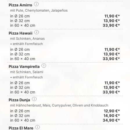
Pizza Amirro
i
mit Pute, Cherrytomaten, Jalapeños
in Ø 26 cm
11,90 €*
in Ø 32 cm
13,90 €*
in 60 x 40 cm
33,90 €*
Pizza Hawaii
i
mit Schinken, Ananas
• enthällt Formfleisch
in Ø 26 cm
11,90 €*
in Ø 32 cm
13,90 €*
in 60 x 40 cm
33,90 €*
Pizza Vampirella
i
mit Schinken, Salami
• enthällt Formfleisch
in Ø 26 cm
11,90 €*
in Ø 32 cm
13,90 €*
in 60 x 40 cm
33,90 €*
Pizza Dunja
i
mit Hähnchenbrust, Mais, Currypulver, Oliven und Knoblauch
in Ø 26 cm
12,90 €*
in Ø 32 cm
14,90 €*
in 60 x 40 cm
34,90 €*
Pizza El Mare
i