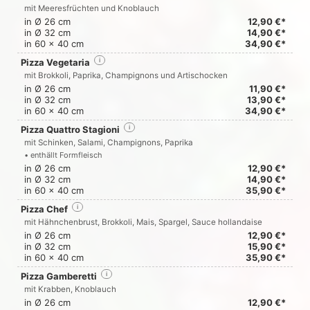
mit Meeresfrüchten und Knoblauch
in Ø 26 cm
12,90 €*
in Ø 32 cm
14,90 €*
in 60 x 40 cm
34,90 €*
Pizza Vegetaria
i
mit Brokkoli, Paprika, Champignons und Artischocken
in Ø 26 cm
11,90 €*
in Ø 32 cm
13,90 €*
in 60 x 40 cm
34,90 €*
Pizza Quattro Stagioni
i
mit Schinken, Salami, Champignons, Paprika
• enthällt Formfleisch
in Ø 26 cm
12,90 €*
in Ø 32 cm
14,90 €*
in 60 x 40 cm
35,90 €*
Pizza Chef
i
mit Hähnchenbrust, Brokkoli, Mais, Spargel, Sauce hollandaise
in Ø 26 cm
12,90 €*
in Ø 32 cm
15,90 €*
in 60 x 40 cm
35,90 €*
Pizza Gamberetti
i
mit Krabben, Knoblauch
in Ø 26 cm
12,90 €*